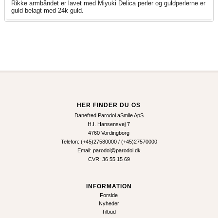
Rikke armbåndet er lavet med Miyuki Delica perler og guldperlerne er
guld belagt med 24k guld.
HER FINDER DU OS
Danefred Parodol aSmile ApS
H.I. Hansensvej 7
4760 Vordingborg
Telefon: (+45)27580000 / (+45)27570000
Email: parodol@parodol.dk
CVR: 36 55 15 69
INFORMATION
Forside
Nyheder
Tilbud