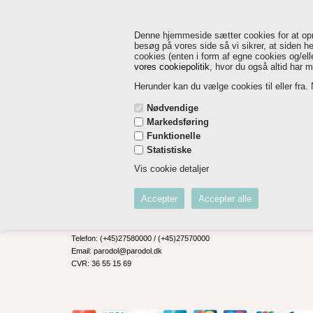
PRODUKTER
FORHANDLER
Denne hjemmeside sætter cookies for at opnå 
besøg på vores side så vi sikrer, at siden he
1-3 DAGES LEVERING
cookies (enten i form af egne cookies og/el
vores cookiepolitik
, hvor du også altid har 
Herunder kan du vælge cookies til eller fra. N
Nødvendige
Markedsføring
Funktionelle
Statistiske
Vis cookie detaljer
HER FINDER DU OS
Danefred Parodol aSmile ApS
H.I. Hansensvej 7
4760 Vordingborg
Telefon: (+45)27580000 / (+45)27570000
Email: parodol@parodol.dk
CVR: 36 55 15 69