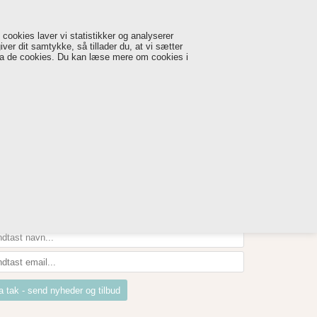
0
0,00 DKK
DANSK
cookies laver vi statistikker og analyserer
iver dit samtykke, så tillader du, at vi sætter
ET
KUNDESERVICE 27580000
 via de cookies. Du kan læse mere om cookies i
LG MED OG FÅ GODE NYHEDER