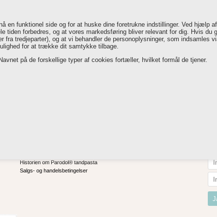
E
PARADENTOSE
NYHEDER
INFO
KONTAKT OS
en funktionel side og for at huske dine foretrukne indstillinger. Ved hjælp af 
le tiden forbedres, og at vores markedsføring bliver relevant for dig. Hvis du g
ALTID BILLIG FRAGT
14 DAGES FULD RETURR
ler fra tredjeparter), og at vi behandler de personoplysninger, som indsamles
mulighed for at trække dit samtykke tilbage.
avnet på de forskellige typer af cookies fortæller, hvilket formål de tjener.
Tilbud
INFORMATION
FØ
Forside
Nyheder
Tilbud
Historien om Parodol® tandpasta
Salgs- og handelsbetingelser